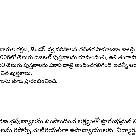
ుల ర‌క్ష‌ణ‌, జెండ‌ర్‌, స్వ ప‌రిపాల‌న త‌దిత‌ర సామాజికాంశాల‌పై ద
. 2006లో తెలుగు డిజిట‌ల్ పుస్త‌కాల‌ను రూపొందించి, ఉచితంగా 
 తెలుగు పుస్త‌కాల‌ను వికాస ధాత్రి అందించ‌గ‌లిగింది. ఇవ‌న్నీ ఆయా
న పుస్త‌కాలు.
యాల‌ను కూడ ప్రారంభించింది.
ర‌ణ నైపుణ్యాల‌ను పెంపొందించే ల‌క్ష్యంతో ప్రారంభ‌మైన స్
ర‌ణ‌ల‌ను రిసోర్స్ మెటీరియ‌ల్‌గా ఉపాధ్యాయుల‌కు, విద్యార్థ