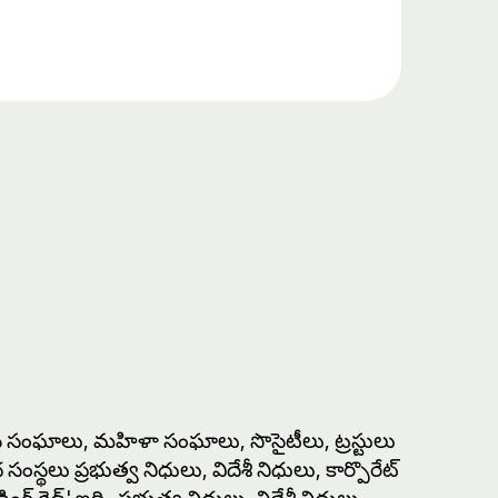
జ‌న సంఘాలు, మ‌హిళా సంఘాలు, సొసైటీలు, ట్ర‌స్టులు
థ‌లు ప్ర‌భుత్వ నిధులు, విదేశీ నిధులు, కార్పొరేట్