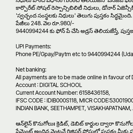
నిధులు పొందే విధానం గురించి తెలియ‌జేసే 'ఎన్‌జిఓ ఫండింగ
కార్పొరేట్ సోష‌ల్ రెస్పాన్సిబిలిటీ నిధులు, డోనార్ ఏజెన్స
'స్వ‌చ్ఛంద సంస్థ‌ల‌కు నిధులు' తెలుగు పుస్త‌కం సిద్ధ‌మైంది.
పేజీలు 248. వెల రూ.980/-
9440994244 కు ఫోన్ పే చేసి అడ్ర‌స్ తెలియ‌జేస్తే, పుస్త‌కాన
UPI Payments:
Phone PE/Gpay/Paytm etc to 9440994244 (Uda
Net banking:
All payments are to be made online in favour o
Account : DIGITAL SCHOOL
Current Account Number: 6158436158,
IFSC CODE : IDIB000S118, MICR CODE:5300190
INDIAN BANK, SEETHAMPET, VISAKHAPATNAM, An
ఆన్‌లైన్ కొనుగోలుః క్రెడిట్‌, డెబిట్ కార్డుల ద్వారా 
పేమెంట్ అందిన వెంట‌నే రిజిస్ట‌ర్ పోస్టులో పుస్త‌కం మీక