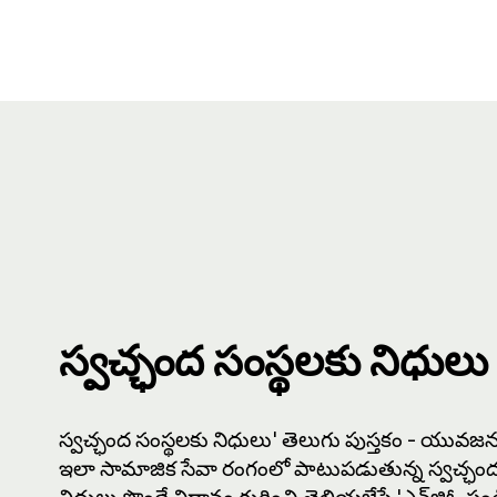
స్వ‌చ్ఛంద సంస్థ‌ల‌కు నిధులు
స్వ‌చ్ఛంద సంస్థ‌ల‌కు నిధులు' తెలుగు పుస్త‌కం - యువ‌
ఇలా సామాజిక సేవా రంగంలో పాటుప‌డుతున్న స్వ‌చ్ఛంద సంస్