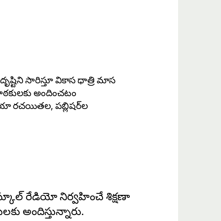
ృష్టిని సారిస్తూ వికాస ధాత్రి మాస
పాఠ‌కుల‌కు అందించ‌టం
 ర‌చ‌యిత‌ల‌, ప‌బ్లిష‌ర్‌ల
కూల్ రేడియో నిర్వ‌హించే శిక్ష‌ణా
ుల‌కు అందిస్తున్నారు.