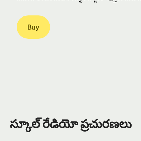
Buy
స్కూల్ రేడియో ప్ర‌చుర‌ణ‌లు