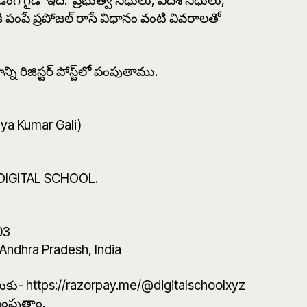
్ గైడ్‌' ఇది. ప్ర‌భుత్వ నిధులు, విదేశీ నిధులు,
ీకి పంపే ప్ర‌పోజ‌ల్ రాసే విధానం వంటి వివ‌రాల‌తో
్ని రిజిస్ట‌ర్ పోస్ట్‌లో పంపుతాము.
ya Kumar Gali)
f DIGITAL SCHOOL.
03
dhra Pradesh, India
కొనుగోలుకు- https://razorpay.me/@digitalschoolxyz
ు పంపుతాం.