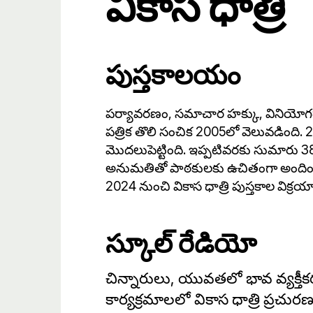
వికాస ధాత్రి
పుస్త‌కాల‌యం
ప‌ర్యావ‌ర‌ణం, స‌మాచార హ‌క్కు, వినియోగ‌దార
ప‌త్రిక తొలి సంచిక 2005లో వెలువ‌డింది
మొద‌లుపెట్టింది. ఇప్ప‌టివ‌ర‌కు సుమారు 380
అనుమ‌తితో పాఠ‌కుల‌కు ఉచితంగా అందించి
2024 నుంచి వికాస ధాత్రి పుస్త‌కాల విక్ర‌
స్కూల్ రేడియో
చిన్నారులు, యువ‌త‌లో భావ వ్య‌క్తీక‌
కార్య‌క్ర‌మాల‌లో వికాస ధాత్రి ప్ర‌చు